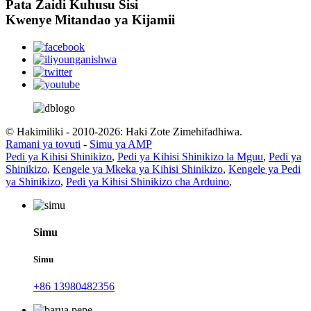
Pata Zaidi Kuhusu Sisi
Kwenye Mitandao ya Kijamii
© Hakimiliki - 2010-2026: Haki Zote Zimehifadhiwa.
Ramani ya tovuti
-
Simu ya AMP
Pedi ya Kihisi Shinikizo
,
Pedi ya Kihisi Shinikizo la Mguu
,
Pedi ya
Shinikizo
,
Kengele ya Mkeka ya Kihisi Shinikizo
,
Kengele ya Pedi
ya Shinikizo
,
Pedi ya Kihisi Shinikizo cha Arduino
,
Simu
Simu
+86 13980482356