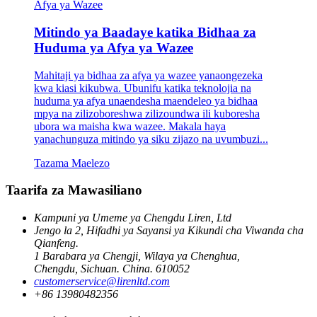
Mitindo ya Baadaye katika Bidhaa za
Huduma ya Afya ya Wazee
Mahitaji ya bidhaa za afya ya wazee yanaongezeka
kwa kiasi kikubwa. Ubunifu katika teknolojia na
huduma ya afya unaendesha maendeleo ya bidhaa
mpya na zilizoboreshwa zilizoundwa ili kuboresha
ubora wa maisha kwa wazee. Makala haya
yanachunguza mitindo ya siku zijazo na uvumbuzi...
Tazama Maelezo
Taarifa za Mawasiliano
Kampuni ya Umeme ya Chengdu Liren, Ltd
Jengo la 2, Hifadhi ya Sayansi ya Kikundi cha Viwanda cha
Qianfeng.
1 Barabara ya Chengji, Wilaya ya Chenghua,
Chengdu, Sichuan. China. 610052
customerservice@lirenltd.com
+86 13980482356