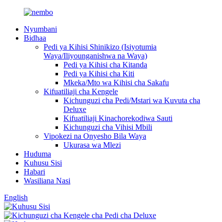
Nyumbani
Bidhaa
Pedi ya Kihisi Shinikizo (Isiyotumia
Waya/Iliyounganishwa na Waya)
Pedi ya Kihisi cha Kitanda
Pedi ya Kihisi cha Kiti
Mkeka/Mto wa Kihisi cha Sakafu
Kifuatiliaji cha Kengele
Kichunguzi cha Pedi/Mstari wa Kuvuta cha
Deluxe
Kifuatiliaji Kinachorekodiwa Sauti
Kichunguzi cha Vihisi Mbili
Vipokezi na Onyesho Bila Waya
Ukurasa wa Mlezi
Huduma
Kuhusu Sisi
Habari
Wasiliana Nasi
English