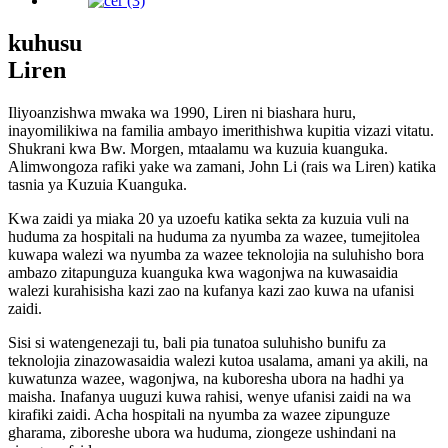
kuhusu
Liren
Iliyoanzishwa mwaka wa 1990, Liren ni biashara huru,
inayomilikiwa na familia ambayo imerithishwa kupitia vizazi vitatu.
Shukrani kwa Bw. Morgen, mtaalamu wa kuzuia kuanguka.
Alimwongoza rafiki yake wa zamani, John Li (rais wa Liren) katika
tasnia ya Kuzuia Kuanguka.
Kwa zaidi ya miaka 20 ya uzoefu katika sekta za kuzuia vuli na
huduma za hospitali na huduma za nyumba za wazee, tumejitolea
kuwapa walezi wa nyumba za wazee teknolojia na suluhisho bora
ambazo zitapunguza kuanguka kwa wagonjwa na kuwasaidia
walezi kurahisisha kazi zao na kufanya kazi zao kuwa na ufanisi
zaidi.
Sisi si watengenezaji tu, bali pia tunatoa suluhisho bunifu za
teknolojia zinazowasaidia walezi kutoa usalama, amani ya akili, na
kuwatunza wazee, wagonjwa, na kuboresha ubora na hadhi ya
maisha. Inafanya uuguzi kuwa rahisi, wenye ufanisi zaidi na wa
kirafiki zaidi. Acha hospitali na nyumba za wazee zipunguze
gharama, ziboreshe ubora wa huduma, ziongeze ushindani na