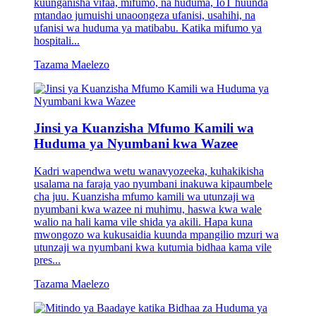
kuunganisha vifaa, mifumo, na huduma, IoT huunda
mtandao jumuishi unaoongeza ufanisi, usahihi, na
ufanisi wa huduma ya matibabu. Katika mifumo ya
hospitali...
Tazama Maelezo
Jinsi ya Kuanzisha Mfumo Kamili wa
Huduma ya Nyumbani kwa Wazee
Kadri wapendwa wetu wanavyozeeka, kuhakikisha
usalama na faraja yao nyumbani inakuwa kipaumbele
cha juu. Kuanzisha mfumo kamili wa utunzaji wa
nyumbani kwa wazee ni muhimu, haswa kwa wale
walio na hali kama vile shida ya akili. Hapa kuna
mwongozo wa kukusaidia kuunda mpangilio mzuri wa
utunzaji wa nyumbani kwa kutumia bidhaa kama vile
pres...
Tazama Maelezo