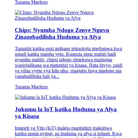
Tazama Maelezo
Chips: Nyumba Ndogo Zenye Nguvu
Zinazobadilisha Huduma ya Afya
Tunaishi katika enzi ambapo teknolojia imefumwa kwa
ustadi katika maisha yetu. Kuanzia simu mahiri hadi
nyumba mahiri, chipsi ndogo zimekuwa mashujaa
wasiojulikana wa matumizi ya kisasa. Hata hivyo, zaidi
ya vifaa vyetu vya kila siku, maajabu haya madogo pia
yanabadilisha hali ya...
Tazama Maelezo
Jukumu la IoT katika Huduma ya Afya
ya Kisasa
Intaneti ya Vitu (IoT) inaleta mapinduzi makubwa
katika tasnia nyingi, na huduma ya afya si tofauti. Kwa