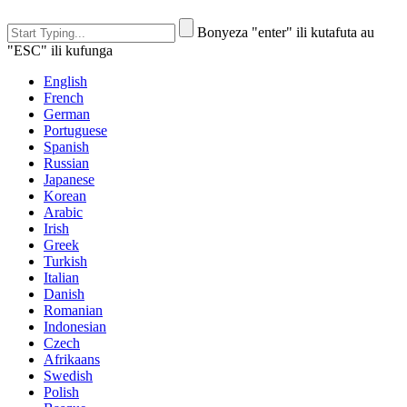
Bonyeza "enter" ili kutafuta au
"ESC" ili kufunga
English
French
German
Portuguese
Spanish
Russian
Japanese
Korean
Arabic
Irish
Greek
Turkish
Italian
Danish
Romanian
Indonesian
Czech
Afrikaans
Swedish
Polish