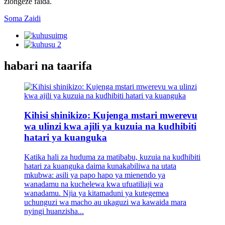
ziongeze faida.
Soma Zaidi
habari na taarifa
Kihisi shinikizo: Kujenga mstari mwerevu
wa ulinzi kwa ajili ya kuzuia na kudhibiti
hatari ya kuanguka
Katika hali za huduma za matibabu, kuzuia na kudhibiti
hatari za kuanguka daima kunakabiliwa na utata
mkubwa: asili ya papo hapo ya mienendo ya
wanadamu na kuchelewa kwa ufuatiliaji wa
wanadamu. Njia ya kitamaduni ya kutegemea
uchunguzi wa macho au ukaguzi wa kawaida mara
nyingi huanzisha...