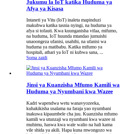
Jukumu la IoT katika Huduma ya
Afya ya Kisasa
Intaneti ya Vitu (IoT) inaleta mapinduzi
makubwa katika tasnia nyingi, na huduma ya
afya si tofauti. Kwa kuunganisha vifaa, mifumo,
na huduma, IoT huunda mtandao jumuishi
unaoongeza ufanisi, usahihi, na ufanisi wa
huduma ya matibabu. Katika mifumo ya
hospitali, athari ya IoT ni kubwa sana, ...
Soma zaidi
Jinsi ya Kuanzisha Mfumo Kamili wa
Huduma ya Nyumbani kwa Wazee
Kadri wapendwa wetu wanavyozeeka,
kuhakikisha usalama na faraja yao nyumbani
inakuwa kipaumbele cha juu. Kuanzisha mfumo
kamili wa utunzaji wa nyumbani kwa wazee ni
muhimu, haswa kwa wale walio na hali kama
vile shida ya akili. Hapa kuna mwongozo wa