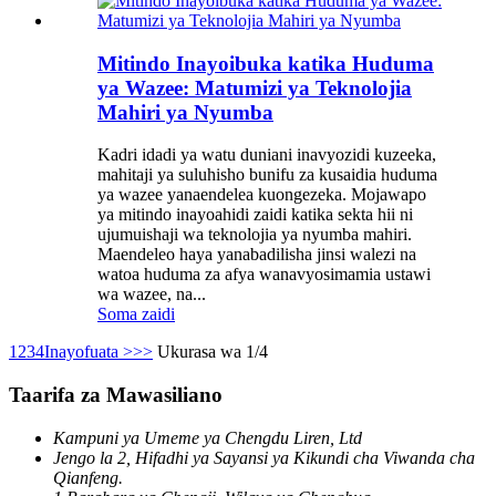
Mitindo Inayoibuka katika Huduma
ya Wazee: Matumizi ya Teknolojia
Mahiri ya Nyumba
Kadri idadi ya watu duniani inavyozidi kuzeeka,
mahitaji ya suluhisho bunifu za kusaidia huduma
ya wazee yanaendelea kuongezeka. Mojawapo
ya mitindo inayoahidi zaidi katika sekta hii ni
ujumuishaji wa teknolojia ya nyumba mahiri.
Maendeleo haya yanabadilisha jinsi walezi na
watoa huduma za afya wanavyosimamia ustawi
wa wazee, na...
Soma zaidi
1
2
3
4
Inayofuata >
>>
Ukurasa wa 1/4
Taarifa za Mawasiliano
Kampuni ya Umeme ya Chengdu Liren, Ltd
Jengo la 2, Hifadhi ya Sayansi ya Kikundi cha Viwanda cha
Qianfeng.