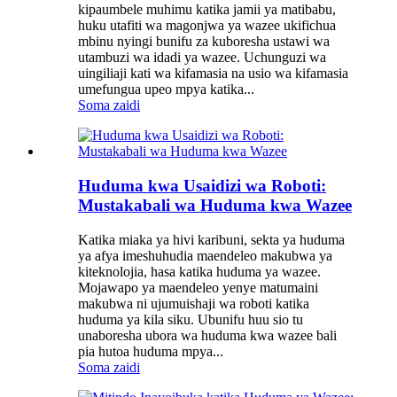
kipaumbele muhimu katika jamii ya matibabu,
huku utafiti wa magonjwa ya wazee ukifichua
mbinu nyingi bunifu za kuboresha ustawi wa
utambuzi wa idadi ya wazee. Uchunguzi wa
uingiliaji kati wa kifamasia na usio wa kifamasia
umefungua upeo mpya katika...
Soma zaidi
Huduma kwa Usaidizi wa Roboti:
Mustakabali wa Huduma kwa Wazee
Katika miaka ya hivi karibuni, sekta ya huduma
ya afya imeshuhudia maendeleo makubwa ya
kiteknolojia, hasa katika huduma ya wazee.
Mojawapo ya maendeleo yenye matumaini
makubwa ni ujumuishaji wa roboti katika
huduma ya kila siku. Ubunifu huu sio tu
unaboresha ubora wa huduma kwa wazee bali
pia hutoa huduma mpya...
Soma zaidi