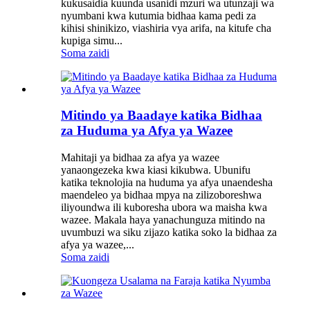
kukusaidia kuunda usanidi mzuri wa utunzaji wa
nyumbani kwa kutumia bidhaa kama pedi za
kihisi shinikizo, viashiria vya arifa, na kitufe cha
kupiga simu...
Soma zaidi
Mitindo ya Baadaye katika Bidhaa
za Huduma ya Afya ya Wazee
Mahitaji ya bidhaa za afya ya wazee
yanaongezeka kwa kiasi kikubwa. Ubunifu
katika teknolojia na huduma ya afya unaendesha
maendeleo ya bidhaa mpya na zilizoboreshwa
iliyoundwa ili kuboresha ubora wa maisha kwa
wazee. Makala haya yanachunguza mitindo na
uvumbuzi wa siku zijazo katika soko la bidhaa za
afya ya wazee,...
Soma zaidi