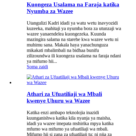
Kuongeza Usalama na Faraja katika
Nyumba za Wazee
Utangulizi Kadri idadi ya watu wetu inavyozidi
kuzeeka, mahitaji ya nyumba bora za utunzaji wa
wazee yanaendelea kuongezeka. Kuunda
mazingira salama na starehe kwa wazee wetu ni
muhimu sana. Makala haya yanachunguza
mikakati mbalimbali na bidhaa bunifu
zilizoundwa ili kuongeza usalama na faraja ndani
ya mifumo hii...
Soma zaidi
Athari za Ufuatiliaji wa Mbali
kwenye Uhuru wa Wazee
Katika enzi ambapo teknolojia inazidi
kuunganishwa katika kila nyanja ya maisha,
idadi ya wazee imepata mshirika mpya katika
mfumo wa mifumo ya ufuatiliaji wa mbali.
Mifumo hii si zana za ufuatiliaji tu; ni njia za