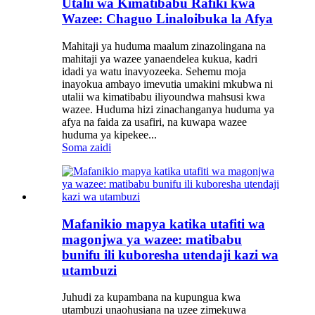
Utalii wa Kimatibabu Rafiki kwa
Wazee: Chaguo Linaloibuka la Afya
Mahitaji ya huduma maalum zinazolingana na
mahitaji ya wazee yanaendelea kukua, kadri
idadi ya watu inavyozeeka. Sehemu moja
inayokua ambayo imevutia umakini mkubwa ni
utalii wa kimatibabu iliyoundwa mahsusi kwa
wazee. Huduma hizi zinachanganya huduma ya
afya na faida za usafiri, na kuwapa wazee
huduma ya kipekee...
Soma zaidi
Mafanikio mapya katika utafiti wa
magonjwa ya wazee: matibabu
bunifu ili kuboresha utendaji kazi wa
utambuzi
Juhudi za kupambana na kupungua kwa
utambuzi unaohusiana na uzee zimekuwa