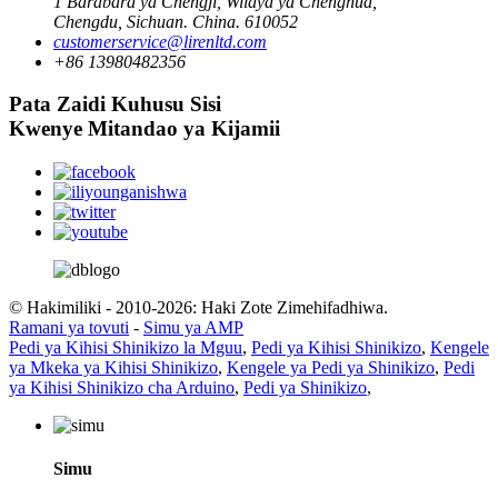
1 Barabara ya Chengji, Wilaya ya Chenghua,
Chengdu, Sichuan. China. 610052
customerservice@lirenltd.com
+86 13980482356
Pata Zaidi Kuhusu Sisi
Kwenye Mitandao ya Kijamii
© Hakimiliki - 2010-2026: Haki Zote Zimehifadhiwa.
Ramani ya tovuti
-
Simu ya AMP
Pedi ya Kihisi Shinikizo la Mguu
,
Pedi ya Kihisi Shinikizo
,
Kengele
ya Mkeka ya Kihisi Shinikizo
,
Kengele ya Pedi ya Shinikizo
,
Pedi
ya Kihisi Shinikizo cha Arduino
,
Pedi ya Shinikizo
,
Simu