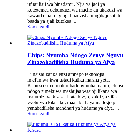
ufuatiliaji wa binadamu. Njia ya jadi ya
kutegemea uchunguzi wa macho au ukaguzi wa
kawaida mara nyingi huanzisha uingiliaji kati tu
baada ya ajali kutokea....
Soma zaidi
Chips: Nyumba Ndogo Zenye Nguvu
Zinazobadilisha Huduma ya Afya
Tunaishi katika enzi ambapo teknolojia
imefumwa kwa ustadi katika maisha yetu.
Kuanzia simu mahiri hadi nyumba mahiri, chipsi
ndogo zimekuwa mashujaa wasiojulikana wa
matumizi ya kisasa. Hata hivyo, zaidi ya vifaa
vyetu vya kila siku, maajabu haya madogo pia
yanabadilisha mandhari ya huduma ya afya. ...
Soma zaidi