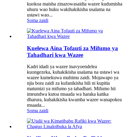
kuokoa maisha zinazowasaidia wazee kudumisha
uhuru wao huku wakihakikisha usalama na
ustawi wao...
Soma zaidi
Kuelewa Aina Tofauti za Mifumo ya
Tahadhari kwa Wazee
Kadri idadi ya wazee inavyoendelea
kuongezeka, kuhakikisha usalama na ustawi wa
wazee kumekuwa muhimu zaidi. Mojawapo ya
njia bora zaidi za kufanikisha hili ni kupitia
matumizi ya mifumo ya tahadhari. Mifumo hii
imeundwa kutoa msaada wa haraka katika
dharura, kuhakikisha kwamba wazee wanapokea
msaada...
Soma zaidi