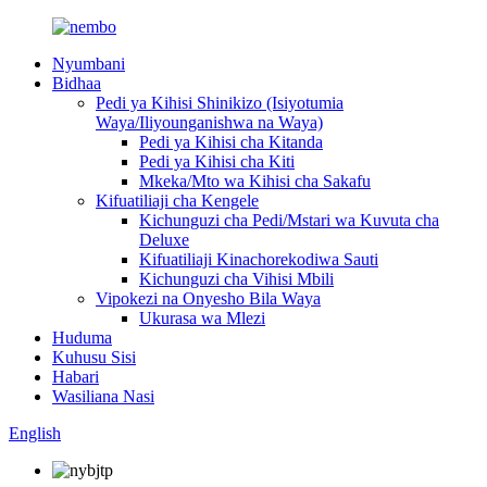
Nyumbani
Bidhaa
Pedi ya Kihisi Shinikizo (Isiyotumia
Waya/Iliyounganishwa na Waya)
Pedi ya Kihisi cha Kitanda
Pedi ya Kihisi cha Kiti
Mkeka/Mto wa Kihisi cha Sakafu
Kifuatiliaji cha Kengele
Kichunguzi cha Pedi/Mstari wa Kuvuta cha
Deluxe
Kifuatiliaji Kinachorekodiwa Sauti
Kichunguzi cha Vihisi Mbili
Vipokezi na Onyesho Bila Waya
Ukurasa wa Mlezi
Huduma
Kuhusu Sisi
Habari
Wasiliana Nasi
English