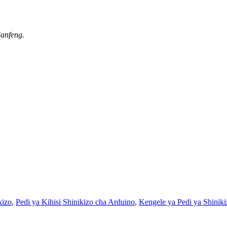
ianfeng.
kizo
,
Pedi ya Kihisi Shinikizo cha Arduino
,
Kengele ya Pedi ya Shiniki