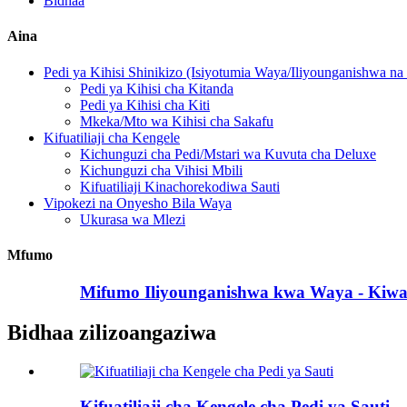
Bidhaa
Aina
Pedi ya Kihisi Shinikizo (Isiyotumia Waya/Iliyounganishwa n
Pedi ya Kihisi cha Kitanda
Pedi ya Kihisi cha Kiti
Mkeka/Mto wa Kihisi cha Sakafu
Kifuatiliaji cha Kengele
Kichunguzi cha Pedi/Mstari wa Kuvuta cha Deluxe
Kichunguzi cha Vihisi Mbili
Kifuatiliaji Kinachorekodiwa Sauti
Vipokezi na Onyesho Bila Waya
Ukurasa wa Mlezi
Mfumo
Mifumo Iliyounganishwa kwa Waya - Kiw
Bidhaa zilizoangaziwa
Kifuatiliaji cha Kengele cha Pedi ya Sauti