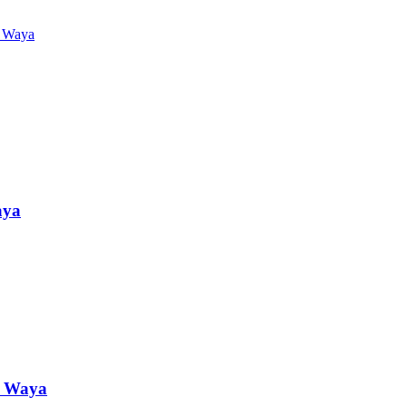
aya
e Waya