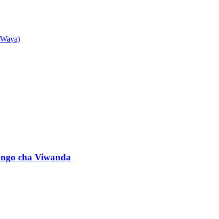
a Waya)
ango cha Viwanda