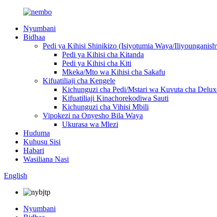
Nyumbani
Bidhaa
Pedi ya Kihisi Shinikizo (Isiyotumia Waya/Iliyoungani
Pedi ya Kihisi cha Kitanda
Pedi ya Kihisi cha Kiti
Mkeka/Mto wa Kihisi cha Sakafu
Kifuatiliaji cha Kengele
Kichunguzi cha Pedi/Mstari wa Kuvuta cha Delux
Kifuatiliaji Kinachorekodiwa Sauti
Kichunguzi cha Vihisi Mbili
Vipokezi na Onyesho Bila Waya
Ukurasa wa Mlezi
Huduma
Kuhusu Sisi
Habari
Wasiliana Nasi
English
Nyumbani