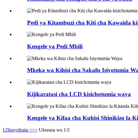
Pedi ya Kitambuzi cha Kiti cha Kawaida k
Kengele ya Pedi Mbili
Mkeka wa Kihisi cha Sakafu Isiyotumia W
Kijikaratasi cha LCD kisichotumia waya
Kengele ya Kifaa cha Kuhisi Shinikizo la
1
2
Inayofuata >
>>
Ukurasa wa 1/2