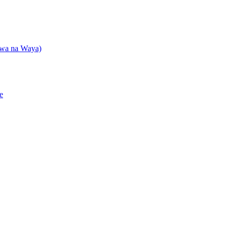
shwa na Waya)
e