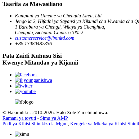
Taarifa za Mawasiliano
Kampuni ya Umeme ya Chengdu Liren, Ltd
Jengo la 2, Hifadhi ya Sayansi ya Kikundi cha Viwanda cha Q
1 Barabara ya Chengji, Wilaya ya Chenghua,
Chengdu, Sichuan. China. 610052
customerservice@lirenltd.com
+86 13980482356
Pata Zaidi Kuhusu Sisi
Kwenye Mitandao ya Kijamii
© Hakimiliki - 2010-2026: Haki Zote Zimehifadhiwa.
Ramani ya tovuti
-
Simu ya AMP
Pedi ya Kihisi Shinikizo la Mguu
,
Kengele ya Mkeka ya Kihisi Shini