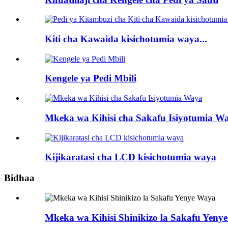
Kiti cha Kawaida kisichotumia waya...
Kengele ya Pedi Mbili
Mkeka wa Kihisi cha Sakafu Isiyotumia W
Kijikaratasi cha LCD kisichotumia waya
Bidhaa
Mkeka wa Kihisi Shinikizo la Sakafu Yeny