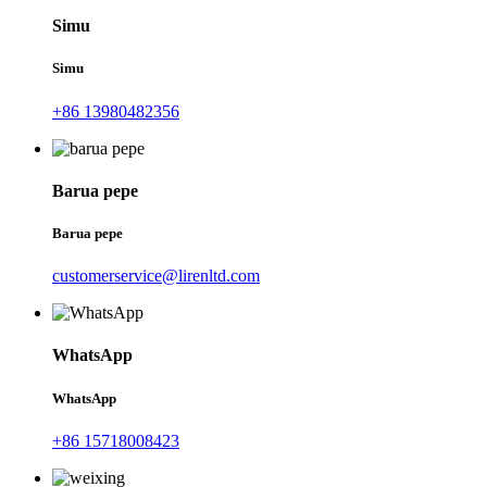
Simu
Simu
+86 13980482356
Barua pepe
Barua pepe
customerservice@lirenltd.com
WhatsApp
WhatsApp
+86 15718008423