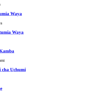
otumia Waya
hotumia Waya
e Kamba
di cha Uchumi
xe