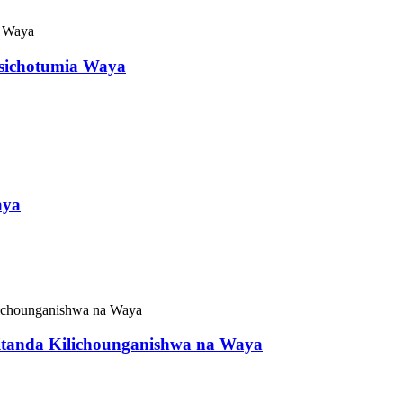
isichotumia Waya
aya
 Kitanda Kilichounganishwa na Waya