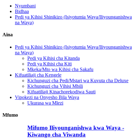
Nyumbani
Bidhaa
Pedi ya Kihisi Shinikizo (Isiyotumia Waya/Iliyounganishwa
na Waya)
Aina
Pedi ya Kihisi Shinikizo (Isiyotumia Waya/Iliyounganishwa
na Waya)
Pedi ya Kihisi cha Kitanda
Pedi ya Kihisi cha Kiti
Mkeka/Mto wa Kihisi cha Sakafu
Kifuatiliaji cha Kengele
Kichunguzi cha Pedi/Mstari wa Kuvuta cha Deluxe
Kichunguzi cha Vihisi Mbili
Kifuatiliaji Kinachorekodiwa Sauti
Vipokezi na Onyesho Bila Waya
Ukurasa wa Mlezi
Mfumo
Mifumo Iliyounganishwa kwa Waya -
Kiwango cha Viwanda