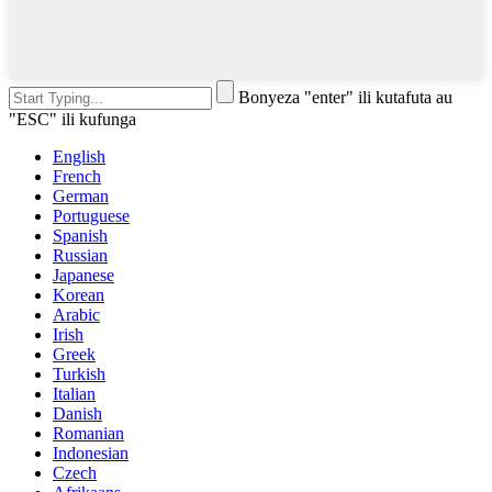
Bonyeza "enter" ili kutafuta au
"ESC" ili kufunga
English
French
German
Portuguese
Spanish
Russian
Japanese
Korean
Arabic
Irish
Greek
Turkish
Italian
Danish
Romanian
Indonesian
Czech