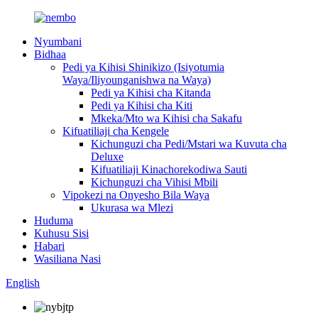
Nyumbani
Bidhaa
Pedi ya Kihisi Shinikizo (Isiyotumia
Waya/Iliyounganishwa na Waya)
Pedi ya Kihisi cha Kitanda
Pedi ya Kihisi cha Kiti
Mkeka/Mto wa Kihisi cha Sakafu
Kifuatiliaji cha Kengele
Kichunguzi cha Pedi/Mstari wa Kuvuta cha
Deluxe
Kifuatiliaji Kinachorekodiwa Sauti
Kichunguzi cha Vihisi Mbili
Vipokezi na Onyesho Bila Waya
Ukurasa wa Mlezi
Huduma
Kuhusu Sisi
Habari
Wasiliana Nasi
English