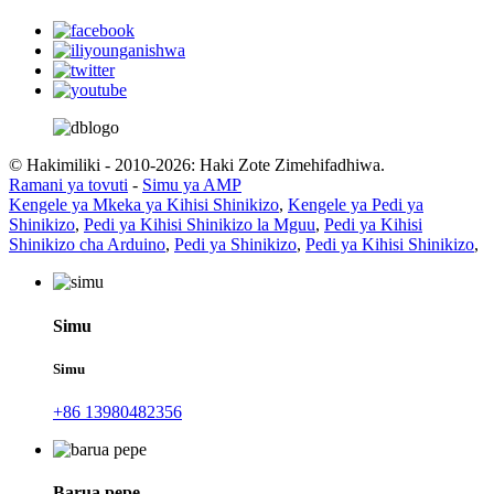
© Hakimiliki - 2010-2026: Haki Zote Zimehifadhiwa.
Ramani ya tovuti
-
Simu ya AMP
Kengele ya Mkeka ya Kihisi Shinikizo
,
Kengele ya Pedi ya
Shinikizo
,
Pedi ya Kihisi Shinikizo la Mguu
,
Pedi ya Kihisi
Shinikizo cha Arduino
,
Pedi ya Shinikizo
,
Pedi ya Kihisi Shinikizo
,
Simu
Simu
+86 13980482356
Barua pepe