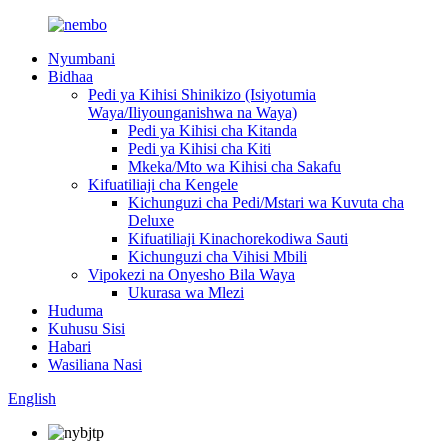
Nyumbani
Bidhaa
Pedi ya Kihisi Shinikizo (Isiyotumia
Waya/Iliyounganishwa na Waya)
Pedi ya Kihisi cha Kitanda
Pedi ya Kihisi cha Kiti
Mkeka/Mto wa Kihisi cha Sakafu
Kifuatiliaji cha Kengele
Kichunguzi cha Pedi/Mstari wa Kuvuta cha
Deluxe
Kifuatiliaji Kinachorekodiwa Sauti
Kichunguzi cha Vihisi Mbili
Vipokezi na Onyesho Bila Waya
Ukurasa wa Mlezi
Huduma
Kuhusu Sisi
Habari
Wasiliana Nasi
English