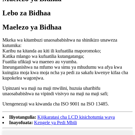
Lebo za Bidhaa
Maelezo ya Bidhaa
Mkeka wa kitambuzi unaosababishwa na shinikizo unaweza
kutumika:
Karibu na kitanda au kiti ili kufuatilia maporomoko;
Katika mlango wa kufuatilia kutangatanga;
Fuatilia ufikiaji wa maeneo au vyumba.
Imeunganishwa na mfumo wa simu ya mhudumu wa afya kwa
kuingiza moja kwa moja ncha ya pedi za sakafu kwenye kifaa cha
kupokelea wagonjwa.
Upinzani wa maji na maji mwilini, huzuia uharibifu
unaosababishwa na vipindi visivyo na maji na maji safi;
Utengenezaji wa kiwanda cha ISO 9001 na ISO 13485.
Iliyotangulia:
Kijikaratasi cha LCD kisichotumia waya
Inayofuata:
Kengele ya Pedi Mbili