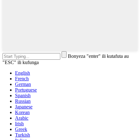
Bonyeza "enter" ili kutafuta au
"ESC" ili kufunga
English
French
German
Portuguese
Spanish
Russian
Japanese
Korean
Arabic
Irish
Greek
Turkish