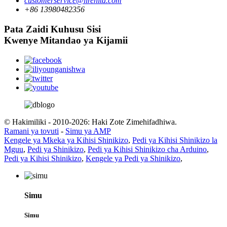
customerservice@lirenltd.com
+86 13980482356
Pata Zaidi Kuhusu Sisi
Kwenye Mitandao ya Kijamii
© Hakimiliki - 2010-2026: Haki Zote Zimehifadhiwa.
Ramani ya tovuti
-
Simu ya AMP
Kengele ya Mkeka ya Kihisi Shinikizo
,
Pedi ya Kihisi Shinikizo la
Mguu
,
Pedi ya Shinikizo
,
Pedi ya Kihisi Shinikizo cha Arduino
,
Pedi ya Kihisi Shinikizo
,
Kengele ya Pedi ya Shinikizo
,
Simu
Simu