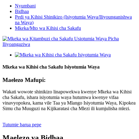
Nyumbani
Bidhaa
Pedi ya Kihisi Shinikizo (Isiyotumia Waya/Iliyounganishwa
na Waya)
Mkeka/Mto wa Kihisi cha Sakafu
Mkeka wa Kihisi cha Sakafu Isiyotumia Waya
Maelezo Mafupi:
Wakati wowote shinikizo linapowekwa kwenye Mkeka wa Kihisi
cha Sakafu, ishara isiyotumia waya hutumwa kwenye vifaa
vinavyopokea, kama vile Taa ya Mlango Isiyotumia Waya, Kipokea
Simu cha Muuguzi na Kijikaratasi cha Mlezi ili kumjulisha mlezi.
Tutumie barua pepe
Maelezo ya Bidhaa