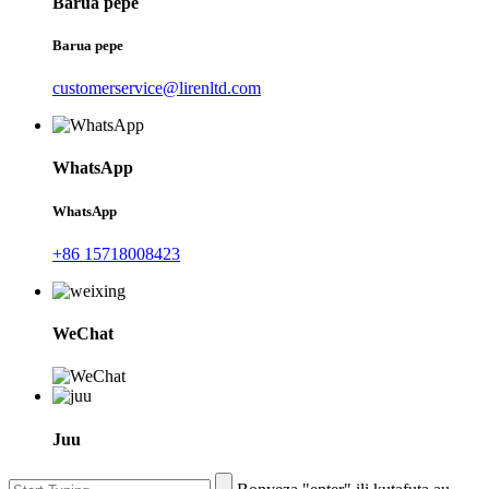
Barua pepe
Barua pepe
customerservice@lirenltd.com
WhatsApp
WhatsApp
+86 15718008423
WeChat
Juu