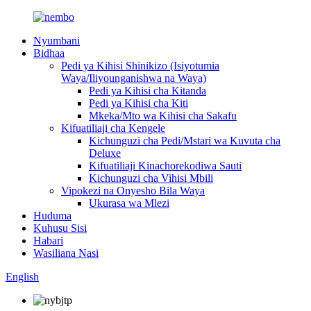
Nyumbani
Bidhaa
Pedi ya Kihisi Shinikizo (Isiyotumia
Waya/Iliyounganishwa na Waya)
Pedi ya Kihisi cha Kitanda
Pedi ya Kihisi cha Kiti
Mkeka/Mto wa Kihisi cha Sakafu
Kifuatiliaji cha Kengele
Kichunguzi cha Pedi/Mstari wa Kuvuta cha
Deluxe
Kifuatiliaji Kinachorekodiwa Sauti
Kichunguzi cha Vihisi Mbili
Vipokezi na Onyesho Bila Waya
Ukurasa wa Mlezi
Huduma
Kuhusu Sisi
Habari
Wasiliana Nasi
English