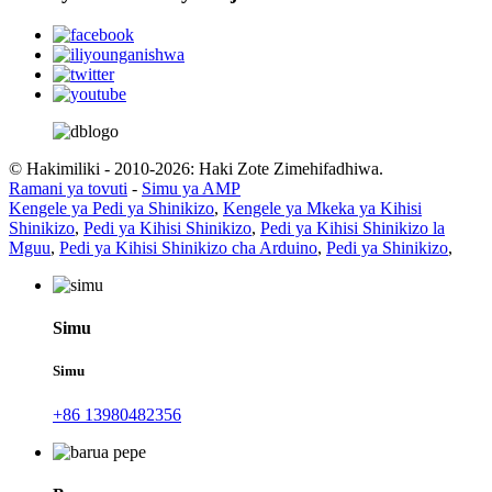
© Hakimiliki - 2010-2026: Haki Zote Zimehifadhiwa.
Ramani ya tovuti
-
Simu ya AMP
Kengele ya Pedi ya Shinikizo
,
Kengele ya Mkeka ya Kihisi
Shinikizo
,
Pedi ya Kihisi Shinikizo
,
Pedi ya Kihisi Shinikizo la
Mguu
,
Pedi ya Kihisi Shinikizo cha Arduino
,
Pedi ya Shinikizo
,
Simu
Simu
+86 13980482356