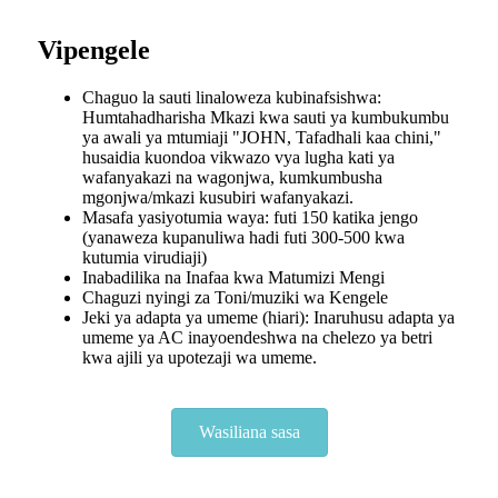
Vipengele
Chaguo la sauti linaloweza kubinafsishwa:
Humtahadharisha Mkazi kwa sauti ya kumbukumbu
ya awali ya mtumiaji "JOHN, Tafadhali kaa chini,"
husaidia kuondoa vikwazo vya lugha kati ya
wafanyakazi na wagonjwa, kumkumbusha
mgonjwa/mkazi kusubiri wafanyakazi.
Masafa yasiyotumia waya: futi 150 katika jengo
(yanaweza kupanuliwa hadi futi 300-500 kwa
kutumia virudiaji)
Inabadilika na Inafaa kwa Matumizi Mengi
Chaguzi nyingi za Toni/muziki wa Kengele
Jeki ya adapta ya umeme (hiari): Inaruhusu adapta ya
umeme ya AC inayoendeshwa na chelezo ya betri
kwa ajili ya upotezaji wa umeme.
Wasiliana sasa