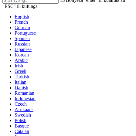
Bonyeza "enter" ili kutafuta au
"ESC" ili kufunga
English
French
German
Portuguese
Spanish
Russian
Japanese
Korean
Arabic
Irish
Greek
Turkish
Italian
Danish
Romanian
Indonesian
Czech
Afrikaans
Swedish
Polish
Basque
Catalan