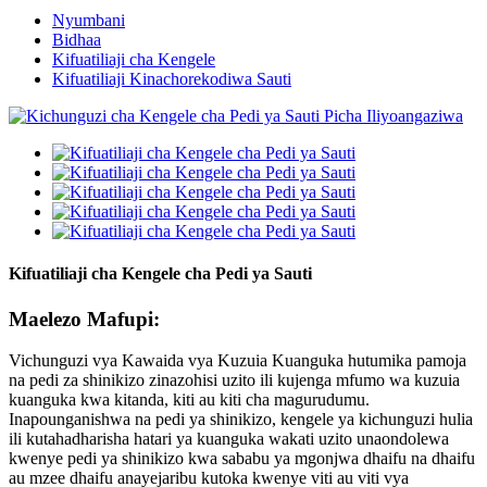
Nyumbani
Bidhaa
Kifuatiliaji cha Kengele
Kifuatiliaji Kinachorekodiwa Sauti
Kifuatiliaji cha Kengele cha Pedi ya Sauti
Maelezo Mafupi:
Vichunguzi vya Kawaida vya Kuzuia Kuanguka hutumika pamoja
na pedi za shinikizo zinazohisi uzito ili kujenga mfumo wa kuzuia
kuanguka kwa kitanda, kiti au kiti cha magurudumu.
Inapounganishwa na pedi ya shinikizo, kengele ya kichunguzi hulia
ili kutahadharisha hatari ya kuanguka wakati uzito unaondolewa
kwenye pedi ya shinikizo kwa sababu ya mgonjwa dhaifu na dhaifu
au mzee dhaifu anayejaribu kutoka kwenye viti au viti vya