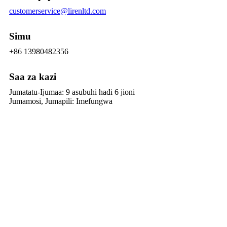
customerservice@lirenltd.com
Simu
+86 13980482356
Saa za kazi
Jumatatu-Ijumaa: 9 asubuhi hadi 6 jioni
Jumamosi, Jumapili: Imefungwa