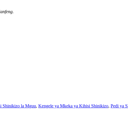
ianfeng.
si Shinikizo la Mguu
,
Kengele ya Mkeka ya Kihisi Shinikizo
,
Pedi ya S