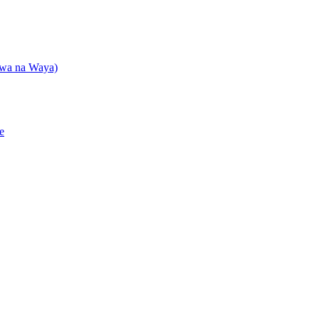
shwa na Waya)
e