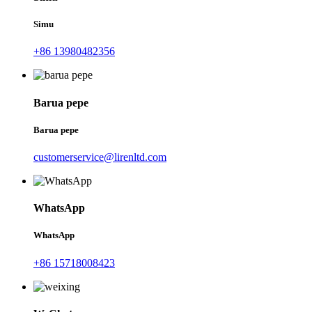
Simu
+86 13980482356
Barua pepe
Barua pepe
customerservice@lirenltd.com
WhatsApp
WhatsApp
+86 15718008423