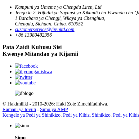
Kampuni ya Umeme ya Chengdu Liren, Ltd
Jengo la 2, Hifadhi ya Sayansi ya Kikundi cha Viwanda cha Q
1 Barabara ya Chengji, Wilaya ya Chenghua,
Chengdu, Sichuan. China. 610052
customerservice@lirenltd.com
+86 13980482356
Pata Zaidi Kuhusu Sisi
Kwenye Mitandao ya Kijamii
© Hakimiliki - 2010-2026: Haki Zote Zimehifadhiwa.
Ramani ya tovuti
-
Simu ya AMP
Kengele ya Pedi ya Shinikizo
,
Pedi ya Kihisi Shinikizo
,
Pedi ya Kihi
Simu