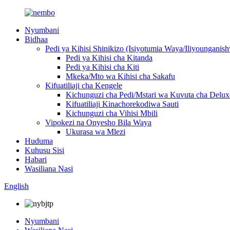
Nyumbani
Bidhaa
Pedi ya Kihisi Shinikizo (Isiyotumia Waya/Iliyoungani
Pedi ya Kihisi cha Kitanda
Pedi ya Kihisi cha Kiti
Mkeka/Mto wa Kihisi cha Sakafu
Kifuatiliaji cha Kengele
Kichunguzi cha Pedi/Mstari wa Kuvuta cha Delux
Kifuatiliaji Kinachorekodiwa Sauti
Kichunguzi cha Vihisi Mbili
Vipokezi na Onyesho Bila Waya
Ukurasa wa Mlezi
Huduma
Kuhusu Sisi
Habari
Wasiliana Nasi
English
Nyumbani